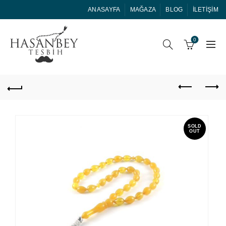
ANASAYFA
MAĞAZA
BLOG
İLETIŞIM
0
SOLD
OUT