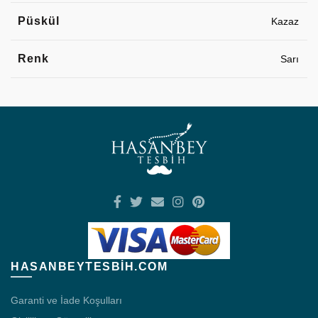
Püskül
Kazaz
Renk
Sarı
HASANBEYTESBIH.COM
Garanti ve İade Koşulları