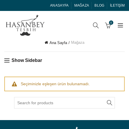
ANASAYFA
MAĞAZA
BLOG
İLETIŞIM
0
Mağaza
Ana Sayfa
Show Sidebar
Seçiminizle eşleşen ürün bulunamadı.
Search
for: