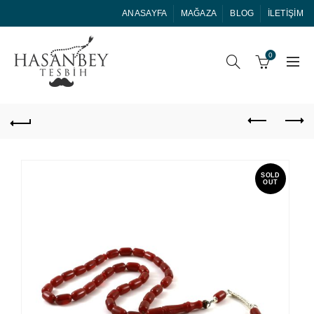
ANASAYFA
MAĞAZA
BLOG
İLETIŞIM
0
SOLD
OUT