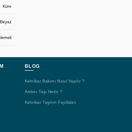
Küre
Beyaz
şlemeli
M
BLOG
Kehribar Bakımı Nasıl Yapılır ?
Amber Taşı Nedir ?
Kehribar Taşının Faydaları