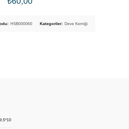
₺
60,00
kodu:
HSB000060
Kategoriler:
Deve Kemiği
9,5*10