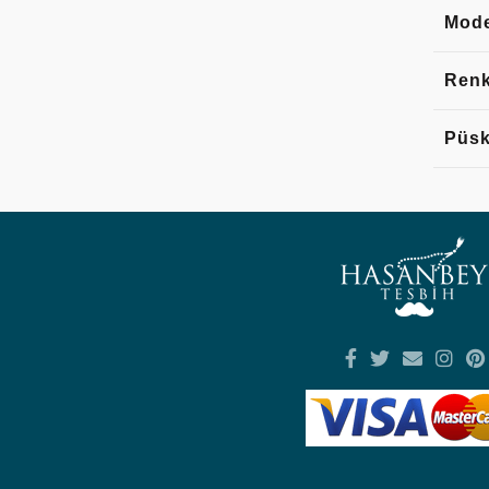
Mode
Ren
Püsk