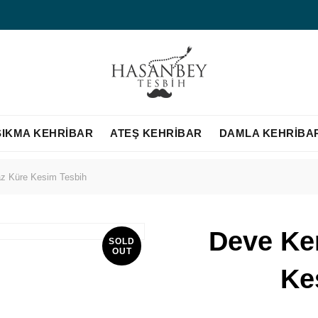
SIKMA KEHRIBAR
ATEŞ KEHRIBAR
DAMLA KEHRIBA
z Küre Kesim Tesbih
Deve Ke
SOLD
OUT
Ke