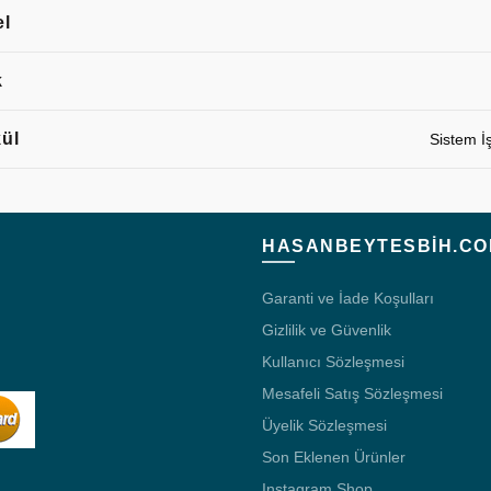
l
k
ül
Sistem İ
HASANBEYTESBIH.CO
Garanti ve İade Koşulları
Gizlilik ve Güvenlik
Kullanıcı Sözleşmesi
Mesafeli Satış Sözleşmesi
Üyelik Sözleşmesi
Son Eklenen Ürünler
Instagram Shop