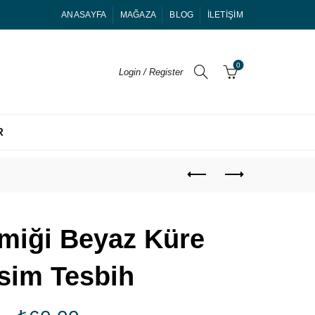
ANASAYFA
MAĞAZA
BLOG
İLETIŞIM
0
Login / Register
R
miği Beyaz Küre
sim Tesbih