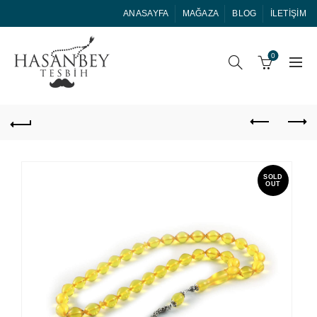
ANASAYFA
MAĞAZA
BLOG
İLETIŞIM
0
SOLD
OUT