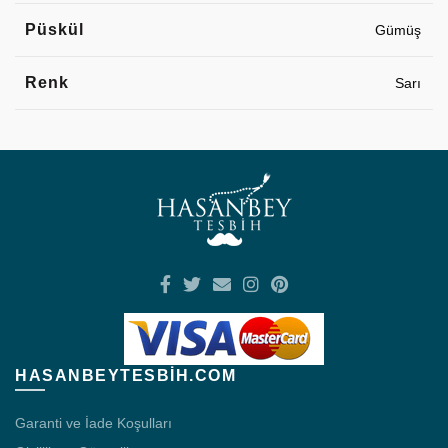
Püskül
Gümüş
Renk
Sarı
HASANBEYTESBIH.COM
Garanti ve İade Koşulları