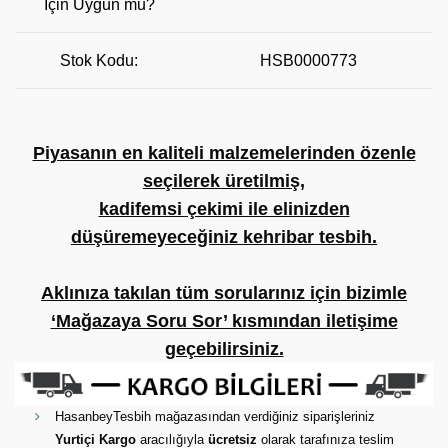
İçin Uygun mu?
Stok Kodu:
HSB0000773
Piyasanın en kaliteli malzemelerinden özenle
seçilerek üretilmiş,
kadifemsi çekimi ile elinizden
düşüremeyeceğiniz kehribar tesbih.
Aklınıza takılan tüm sorularınız için bizimle
‘Mağazaya Soru Sor’ kısmından iletişime
geçebilirsiniz.
HasanbeyTesbih mağazasından verdiğiniz siparişleriniz
Yurtiçi Kargo
aracılığıyla
ücretsiz
olarak tarafınıza teslim