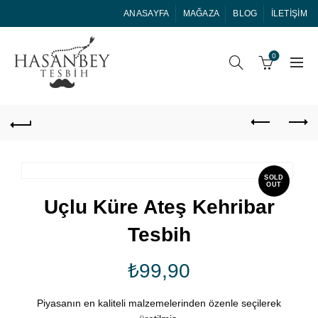
ANASAYFA
MAĞAZA
BLOG
İLETIŞIM
0
SOLD
OUT
Uçlu Küre Ateş Kehribar
Tesbih
₺
99,90
Piyasanın en kaliteli malzemelerinden özenle seçilerek