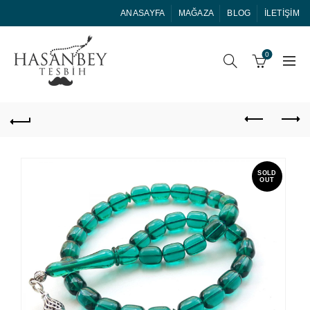
ANASAYFA
MAĞAZA
BLOG
İLETIŞIM
0
SOLD
OUT