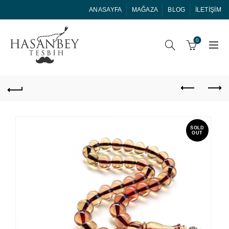
ANASAYFA
MAĞAZA
BLOG
İLETIŞIM
0
SOLD
OUT