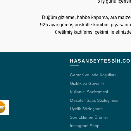
3 İş günü içerisi
Düğüm gizleme, habbe kapama, ara malzeme
925 ayar gümüş püskülle kombin, piyasanın 
üretilmiş kadifemsi çekimi ile elini
HASANBEYTESBIH.CO
Garanti ve İade Koşulları
Gizlilik ve Güvenlik
Kullanıcı Sözleşmesi
Mesafeli Satış Sözleşmesi
Üyelik Sözleşmesi
Son Eklenen Ürünler
Instagram Shop