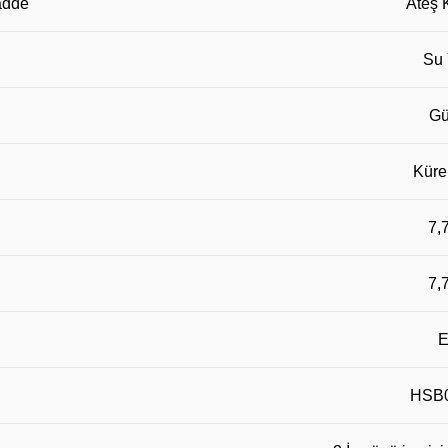
adde
Ateş 
Su 
Gü
Küre
7,
7,
E
HSB0