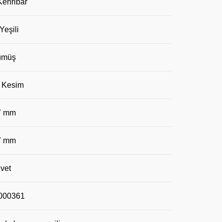
Kehribar
Yeşili
müş
 Kesim
7 mm
7 mm
vet
00361