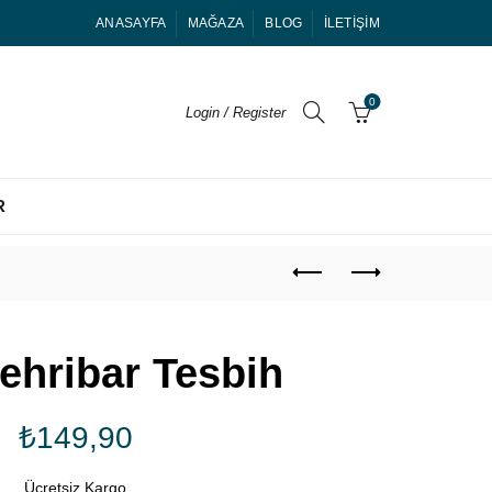
ANASAYFA
MAĞAZA
BLOG
İLETIŞIM
0
Login / Register
R
ehribar Tesbih
₺
149,90
Ücretsiz Kargo